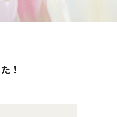
した！
）