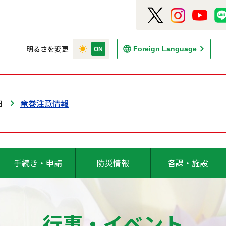
明るさを変更
Foreign Language
日
竜巻注意情報
手続き・申請
防災情報
各課・施設
行事・イベント