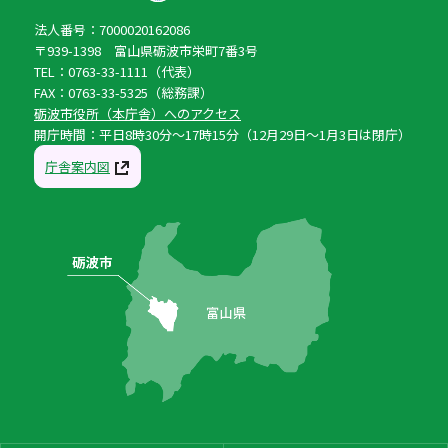
法人番号：7000020162086
〒939-1398 富山県砺波市栄町7番3号
TEL：0763-33-1111（代表）
FAX：0763-33-5325（総務課）
砺波市役所（本庁舎）へのアクセス
開庁時間：平日8時30分〜17時15分（12月29日〜1月3日は閉庁）
庁舎案内図