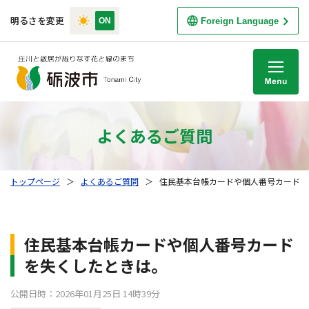
明るさを変更
Foreign Language
M
よくあるご質問
トップページ
＞
よくあるご質問
＞
住民基本台帳カードや個人番号カードを
住民基本台帳カードや個人番号カード
を失くしたときは。
公開日時：2026年01月25日 14時39分