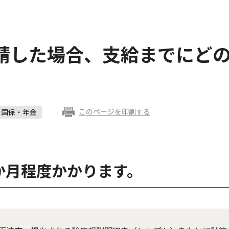
請した場合、支給までにど
このページを印刷する
国保・年金
か月程度かかります。