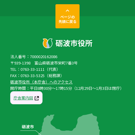
ページの
先頭に戻る
法人番号：7000020162086
〒939-1398 富山県砺波市栄町7番3号
TEL：0763-33-1111（代表）
FAX：0763-33-5325（総務課）
砺波市役所（本庁舎）へのアクセス
開庁時間：平日8時30分〜17時15分（12月29日〜1月3日は閉庁）
庁舎案内図