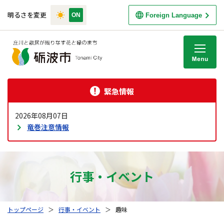
明るさを変更
Foreign Language
M
緊急情報
2026年08月07日
竜巻注意情報
行事・イベント
トップページ
＞
行事・イベント
＞
趣味