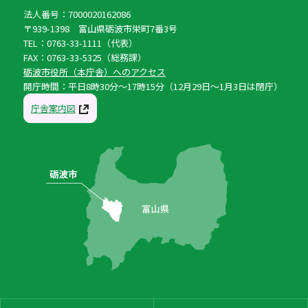
法人番号：7000020162086
〒939-1398 富山県砺波市栄町7番3号
TEL：0763-33-1111（代表）
FAX：0763-33-5325（総務課）
砺波市役所（本庁舎）へのアクセス
開庁時間：平日8時30分〜17時15分（12月29日〜1月3日は閉庁）
庁舎案内図