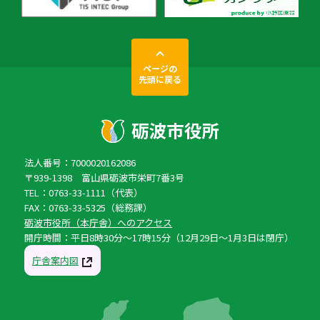
ページの
先頭に戻る
法人番号：7000020162086
〒939-1398 富山県砺波市栄町7番3号
TEL：0763-33-1111（代表）
FAX：0763-33-5325（総務課）
砺波市役所（本庁舎）へのアクセス
開庁時間：平日8時30分〜17時15分（12月29日〜1月3日は閉庁）
庁舎案内図