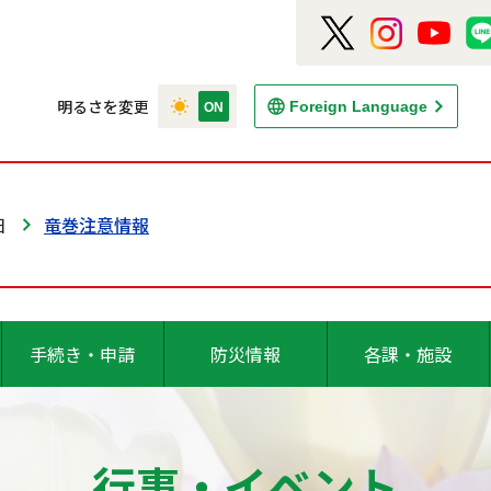
明るさを変更
Foreign Language
日
竜巻注意情報
手続き・申請
防災情報
各課・施設
行事・イベント