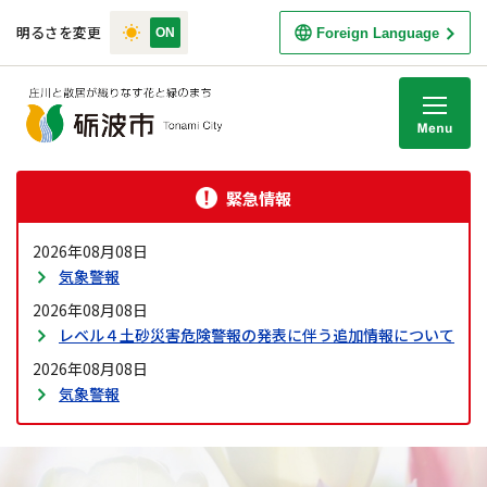
明るさを変更
Foreign Language
M
緊急情報
2026年08月08日
気象警報
2026年08月08日
レベル４土砂災害危険警報の発表に伴う追加情報について
2026年08月08日
気象警報