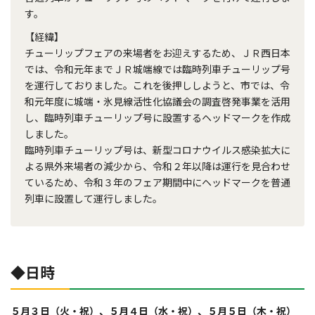
す。
【経緯】
チューリップフェアの来場者をお迎えするため、ＪＲ西日本
では、令和元年までＪＲ城端線では臨時列車チューリップ号
を運行しておりました。これを後押ししようと、市では、令
和元年度に城端・氷見線活性化協議会の調査啓発事業を活用
し、臨時列車チューリップ号に設置するヘッドマークを作成
しました。
臨時列車チューリップ号は、新型コロナウイルス感染拡大に
よる県外来場者の減少から、令和２年以降は運行を見合わせ
ているため、令和３年のフェア期間中にヘッドマークを普通
列車に設置して運行しました。
◆日時
５月３日（火・祝）、
５月４日（水・祝）、
５月５日（木・祝）