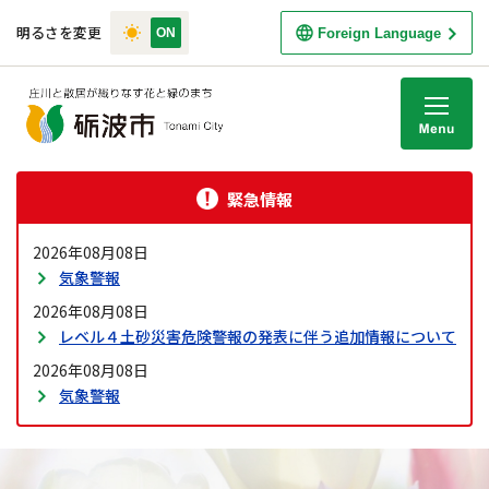
明るさを変更
Foreign Language
M
緊急情報
2026年08月08日
気象警報
2026年08月08日
レベル４土砂災害危険警報の発表に伴う追加情報について
2026年08月08日
気象警報