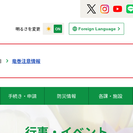
明るさを変更
Foreign Language
日
竜巻注意情報
手続き・申請
防災情報
各課・施設
行事・イベント