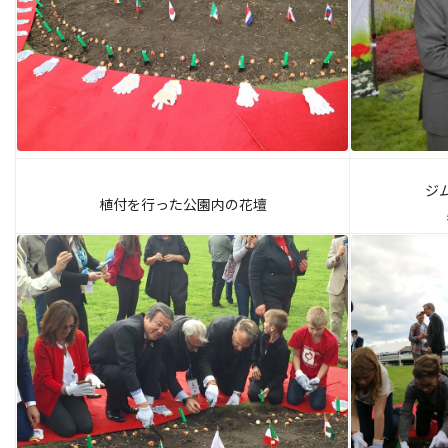
ジ
植付を行った公園内の花壇