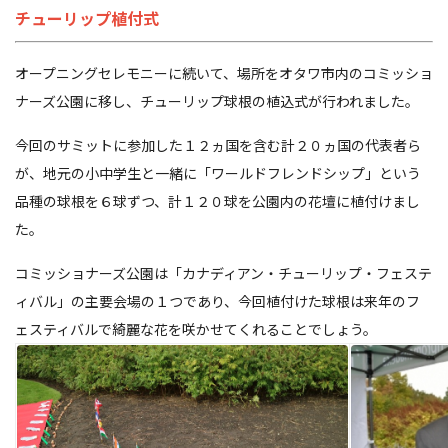
チューリップ植付式
オープニングセレモニーに続いて、場所をオタワ市内のコミッショ
ナーズ公園に移し、チューリップ球根の植込式が行われました。
今回のサミットに参加した１２ヵ国を含む計２０ヵ国の代表者ら
が、地元の小中学生と一緒に「ワールドフレンドシップ」という
品種の球根を６球ずつ、計１２０球を公園内の花壇に植付けまし
た。
コミッショナーズ公園は「カナディアン・チューリップ・フェステ
ィバル」の主要会場の１つであり、今回植付けた球根は来年のフ
ェスティバルで綺麗な花を咲かせてくれることでしょう。