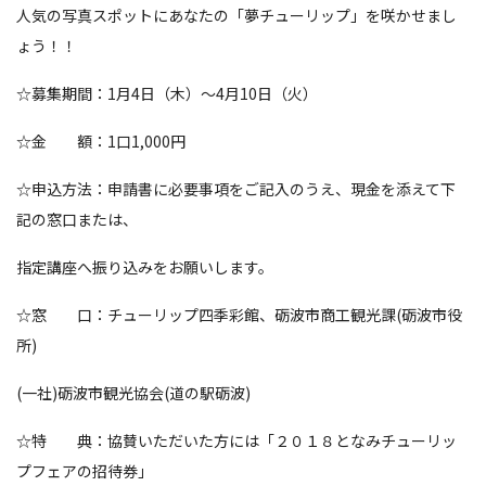
人気の写真スポットにあなたの「夢チューリップ」を咲かせまし
ょう！！
☆募集期間：1月4日（木）～4月10日（火）
☆金 額：1口1,000円
☆申込方法：申請書に必要事項をご記入のうえ、現金を添えて下
記の窓口または、
指定講座へ振り込みをお願いします。
☆窓 口：チューリップ四季彩館、砺波市商工観光課(砺波市役
所)
(一社)砺波市観光協会(道の駅砺波)
☆特 典：協賛いただいた方には「２０１８となみチューリッ
プフェアの招待券」