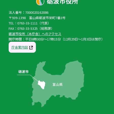
法人番号：7000020162086
〒939-1398 富山県砺波市栄町7番3号
TEL：0763-33-1111（代表）
FAX：0763-33-5325（総務課）
砺波市役所（本庁舎）へのアクセス
開庁時間：平日8時30分〜17時15分（12月29日〜1月3日は閉庁）
庁舎案内図