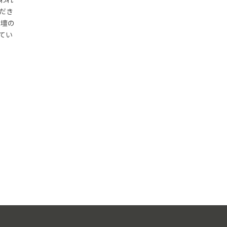
だき
花壇の
てい