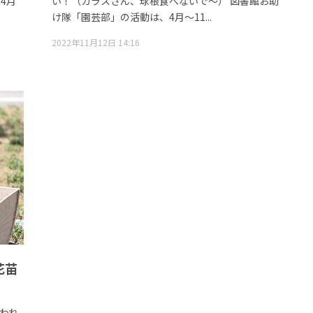
4月
い！（カラスさん、球根食べないで～） 図書館お助
け隊「園芸部」の活動は、4月～11...
2022年11月12日 14:16
花苗
われ