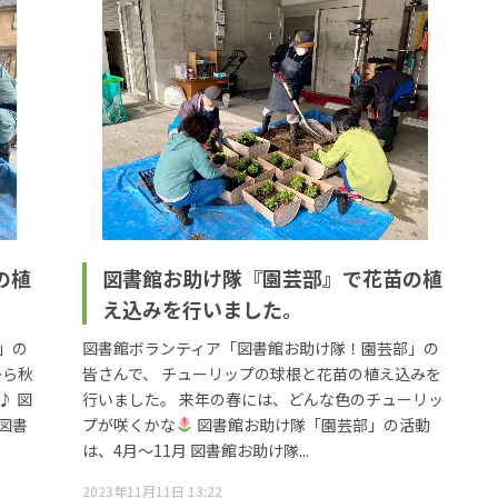
の植
図書館お助け隊『園芸部』で花苗の植
え込みを行いました。
」の
図書館ボランティア「図書館お助け隊！園芸部」の
から秋
皆さんで、 チューリップの球根と花苗の植え込みを
♪ 図
行いました。 来年の春には、どんな色のチューリッ
図書
プが咲くかな
図書館お助け隊「園芸部」の活動
は、4月～11月 図書館お助け隊...
2023年11月11日 13:22