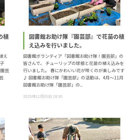
の植
図書館お助け隊『園芸部』で花苗の植
え込みを行いました。
植え
図書館ボランティア「図書館お助け隊！園芸部」の
子
皆さんで、 チューリップの球根と花苗の植え込みを
「園芸
行いました。 春にかわいい花が咲くのが楽しみです
芸
♪ 図書館お助け隊「園芸部」の活動は、4月～11月
図書館お助け隊「園芸部」の...
2025年11月05日 18:30