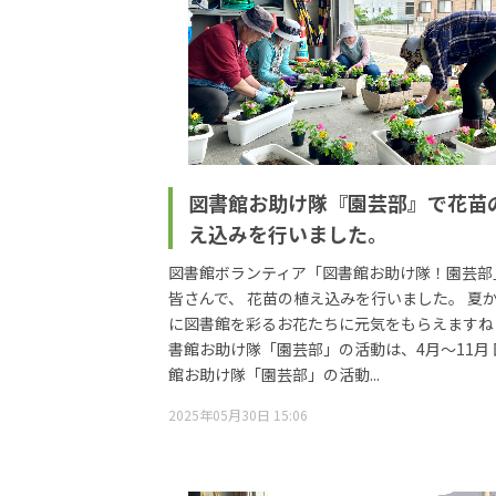
図書館お助け隊『園芸部』で花苗
え込みを行いました。
図書館ボランティア「図書館お助け隊！園芸部
皆さんで、 花苗の植え込みを行いました。 夏
に図書館を彩るお花たちに元気をもらえますね
書館お助け隊「園芸部」の活動は、4月～11月 
館お助け隊「園芸部」の活動...
2025年05月30日 15:06