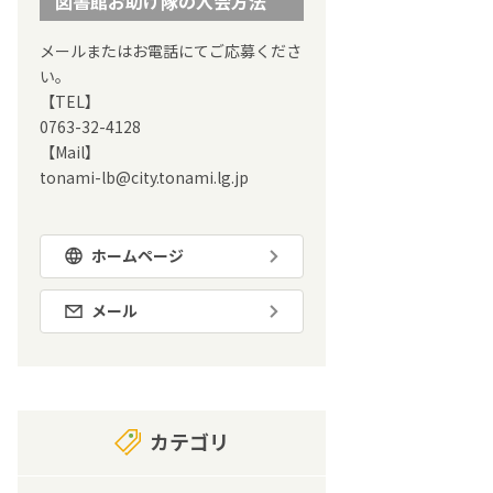
図書館お助け隊の入会方法
メールまたはお電話にてご応募くださ
い。
【TEL】
0763-32-4128
【Mail】
tonami-lb@city.tonami.lg.jp
ホームページ
メール
カテゴリ