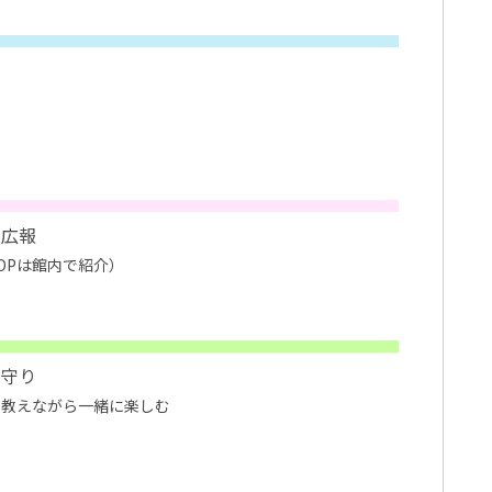
の広報
OPは館内で紹介）
見守り
を教えながら一緒に楽しむ