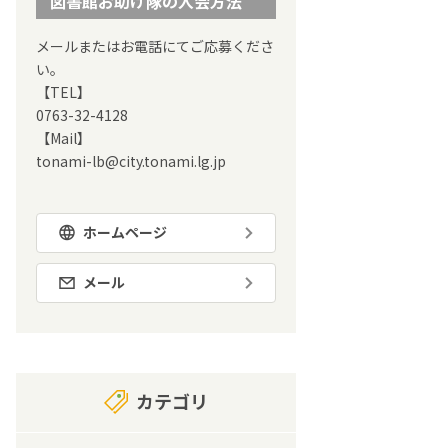
図書館お助け隊の入会方法
メールまたはお電話にてご応募くださ
い。
【TEL】
0763-32-4128
【Mail】
tonami-lb@city.tonami.lg.jp
ホームページ
メール
カテゴリ