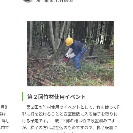
2011年10月12日 09:38
第２回竹材使用イベント
月8
第２回の竹材使用のイベントとして、竹を使ってF
場は
郭に柵を設けることと安室屋敷に入る梯子を取り付
 詳し
ける予定です。 既にF郭の柵は竹で設置済みです
津市で
が、梯子の方は現在仮のものですので、梯子設置に