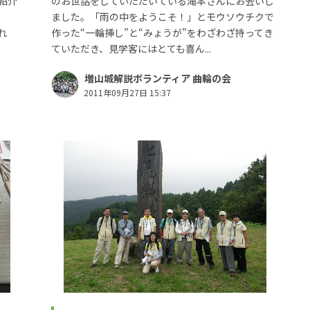
紹介
のお世話をしていただいている滝本さんにお会いし
）
ました。「雨の中をようこそ！」とモウソウチクで
れ
作った“一輪挿し”と“みょうが”をわざわざ持ってき
ていただき、見学客にはとても喜ん...
増山城解説ボランティア 曲輪の会
2011年09月27日 15:37