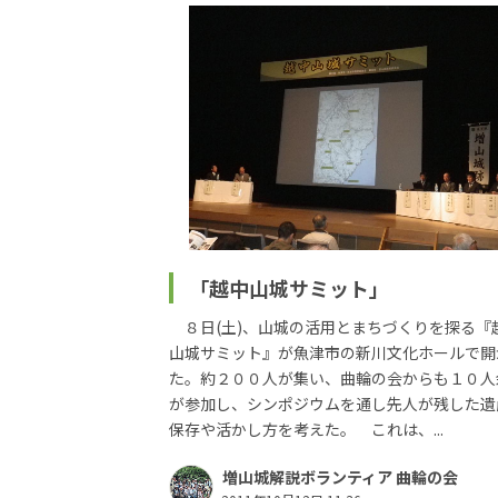
「越中山城サミット」
８日(土)、山城の活用とまちづくりを探る『
山城サミット』が魚津市の新川文化ホールで開
た。約２００人が集い、曲輪の会からも１０人
が参加し、シンポジウムを通し先人が残した遺
保存や活かし方を考えた。 これは、...
増山城解説ボランティア 曲輪の会