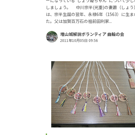
ーになっている“しょう姫ちゃん”について少し
しましょう。 中川宗半(光重)の妻蕭（しょう
は、宗半生誕の翌年、永禄6年（1563）に生ま
た。父は加賀百万石の祖前田利家...
増山城解説ボランティア 曲輪の会
2011年10月05日 09:56