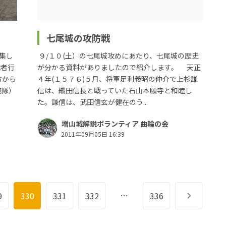
七尾城の攻防戦
集し
９/１０(土）の七尾城攻めにあたり、七尾城の歴史
武者行
が分かる資料がありましたので紹介します。 天正
方から
４年(１５７６)５月、将軍足利義昭の仲介で上杉謙
隊）
信は、織田信長と戦っていた石山本願寺と和睦し
た。謙信は、武田信玄が健在のう...
増山城解説ボランティア 曲輪の会
2011年09月05日 16:39
…
9
330
331
332
336
次へ