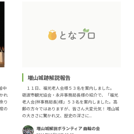
増山城跡解説報告
越中
１１日、福光老人会様５３名を案内しました。
かれ
砺波市観光協会・永井事務局長様の紹介で、「福光
余り
老人会(林事務局長)様」５３名を案内しました。高
産の
齢の方々ではありますが、皆さん大変元気！ 増山城
の大きさに驚かれ又、歴史の深さに...
増山城解説ボランティア 曲輪の会