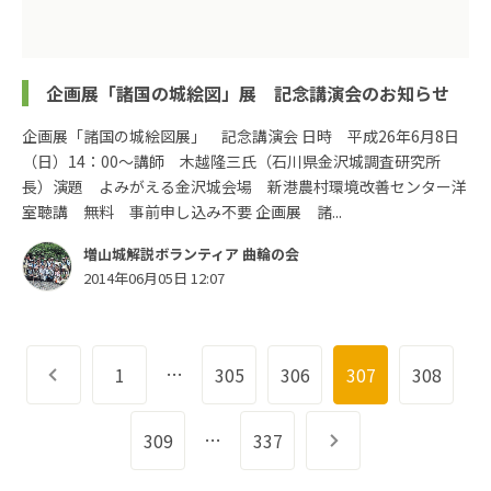
企画展「諸国の城絵図」展 記念講演会のお知らせ
企画展「諸国の城絵図展」 記念講演会 日時 平成26年6月8日
（日）14：00～講師 木越隆三氏（石川県金沢城調査研究所
長）演題 よみがえる金沢城会場 新港農村環境改善センター洋
室聴講 無料 事前申し込み不要 企画展 諸...
増山城解説ボランティア 曲輪の会
2014年06月05日 12:07
…
前へ
1
305
306
307
308
…
309
337
次へ