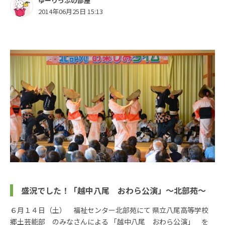
ゆーりっぷの部屋
2014年06月25日 15:13
盛況でした！「越中八尾 おわら公演」～北部苑～
６月１４日（土） 福祉センター北部苑にて 県立八尾高等学校
郷土芸能部 のみなさんによる 「越中八尾 おわら公演」 を