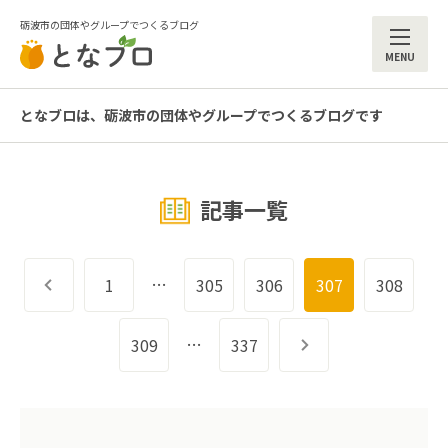
砺波市の団体やグループでつくるブログ
ME
となブロは、砺波市の団体やグループでつくるブログです
記事一覧
…
前へ
1
305
306
307
308
…
309
337
次へ