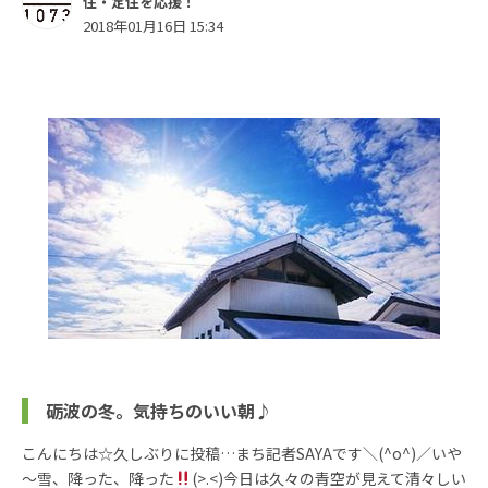
住・定住を応援！
2018年01月16日 15:34
砺波の冬。気持ちのいい朝♪
こんにちは☆久しぶりに投稿…まち記者SAYAです＼(^o^)／いや
～雪、降った、降った
(>.<)今日は久々の青空が見えて清々しい