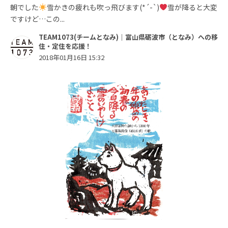
朝でした
雪かきの疲れも吹っ飛びます(*´-`)
雪が降ると大変
ですけど…この...
TEAM1073(チームとなみ)｜富山県砺波市（となみ）への移
住・定住を応援！
2018年01月16日 15:32