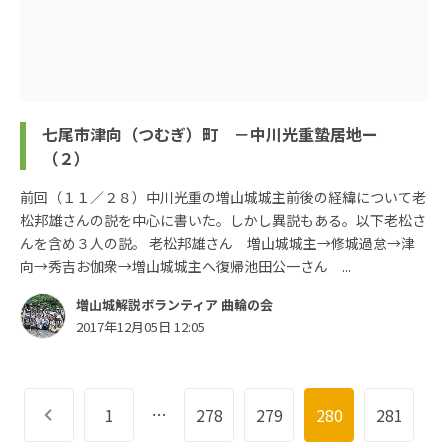
七尾市津向（つむぎ）町 －中川光重蟄居地ー
（２）
前回（１１／２８）中川光重の増山城城主前後の経緯について老
松邦雄さんの説を中心に書いた。しかし異説もある。以下老松さ
んを含め３人の説。 老松邦雄さん 増山城城主→修城過怠→津
向→秀吉お伽衆→増山城城主へ復帰池田公一さん ...
増山城解説ボランティア 曲輪の会
2017年12月05日 12:05
…
前へ
1
278
279
280
281