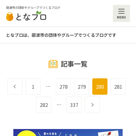
砺波市の団体やグループでつくるブログ
ME
となブロは、砺波市の団体やグループでつくるブログです
記事一覧
…
前へ
1
278
279
280
281
…
282
337
次へ