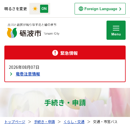
明るさを変更
Foreign Language
M
緊急情報
2026年08月07日
竜巻注意情報
手続き・申請
トップページ
＞
手続き・申請
＞
くらし・交通
＞
交通・市営バス