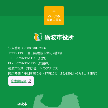
ページの
先頭に戻る
法人番号：7000020162086
〒939-1398 富山県砺波市栄町7番3号
TEL：0763-33-1111（代表）
FAX：0763-33-5325（総務課）
砺波市役所（本庁舎）へのアクセス
開庁時間：平日8時30分〜17時15分（12月29日〜1月3日は閉庁）
庁舎案内図