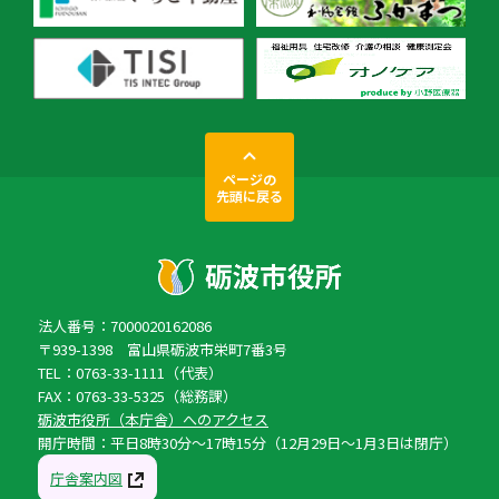
ページの
先頭に戻る
法人番号：7000020162086
〒939-1398 富山県砺波市栄町7番3号
TEL：0763-33-1111（代表）
FAX：0763-33-5325（総務課）
砺波市役所（本庁舎）へのアクセス
開庁時間：平日8時30分〜17時15分（12月29日〜1月3日は閉庁）
庁舎案内図