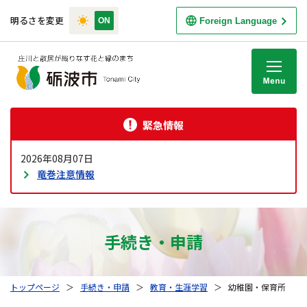
明るさを変更
Foreign Language
M
緊急情報
2026年08月07日
竜巻注意情報
手続き・申請
トップページ
＞
手続き・申請
＞
教育・生涯学習
＞
幼稚園・保育所