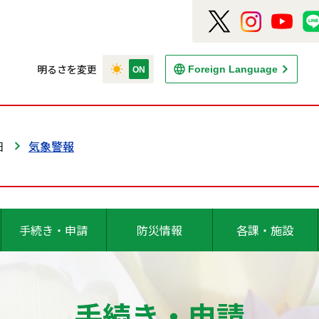
明るさを変更
Foreign Language
日
気象警報
手続き・申請
防災情報
各課・施設
手続き・申請