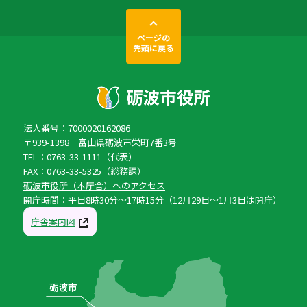
ページの
先頭に戻る
法人番号：7000020162086
〒939-1398 富山県砺波市栄町7番3号
TEL：0763-33-1111（代表）
FAX：0763-33-5325（総務課）
砺波市役所（本庁舎）へのアクセス
開庁時間：平日8時30分〜17時15分（12月29日〜1月3日は閉庁）
庁舎案内図