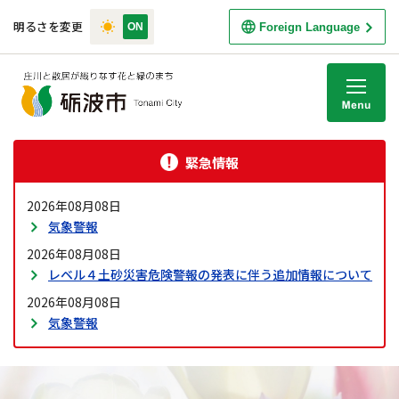
明るさを変更
Foreign Language
M
緊急情報
2026年08月08日
気象警報
2026年08月08日
レベル４土砂災害危険警報の発表に伴う追加情報について
2026年08月08日
気象警報