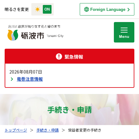
明るさを変更
Foreign Language
M
緊急情報
2026年08月07日
竜巻注意情報
手続き・申請
トップページ
＞
手続き・申請
＞
受益者変更の手続き