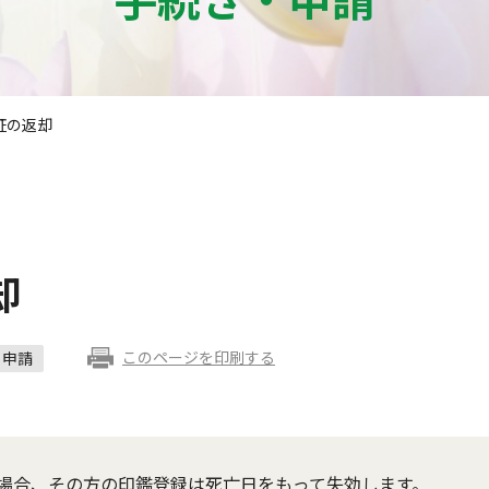
証の返却
却
このページを印刷する
申請
場合、その方の印鑑登録は死亡日をもって失効します。