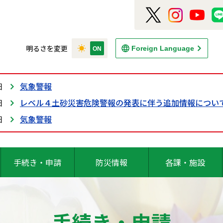
明るさを変更
Foreign Language
日
気象警報
日
レベル４土砂災害危険警報の発表に伴う追加情報につい
日
気象警報
手続き・申請
防災情報
各課・施設
手続き・申請