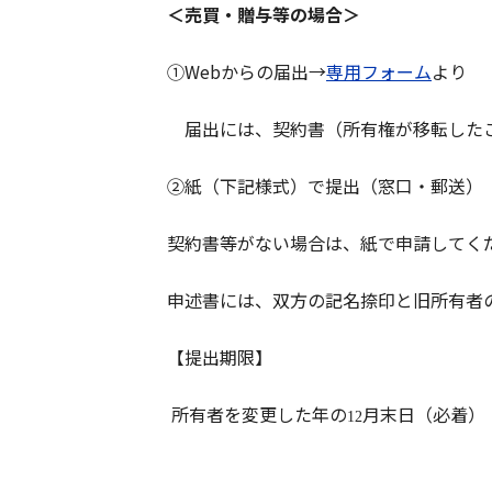
＜売買・贈与等の場合＞
①Webからの届出→
専用フォーム
より
届出には、契約書（所有権が移転したこ
②紙（下記様式）で提出（窓口・郵送）
契約書等がない場合は、紙で申請してく
申述書には、双方の記名捺印と旧所有者
【提出期限】
所有者を変更した年の
月末日（必着）
12