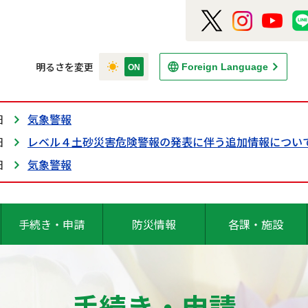
明るさを変更
Foreign Language
日
気象警報
日
レベル４土砂災害危険警報の発表に伴う追加情報につい
日
気象警報
手続き・申請
防災情報
各課・施設
手続き・申請