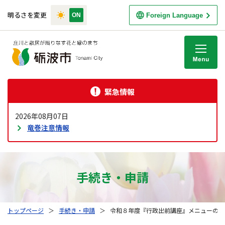
明るさを変更
Foreign Language
M
緊急情報
2026年08月07日
竜巻注意情報
手続き・申請
トップページ
＞
手続き・申請
＞
令和８年度『行政出前講座』メニューのご