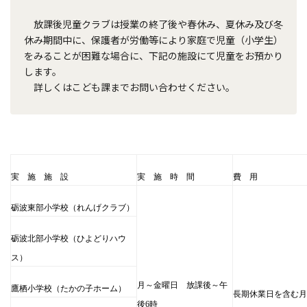
放課後児童クラブは授業の終了後や春休み、夏休み及び冬
休み期間中に、保護者が労働等により家庭で児童（小学生）
をみることが困難な場合に、下記の施設にて児童をお預かり
します。
詳しくはこども課までお問い合わせください。
実 施 施 設
実 施 時 間
費 用
砺波東部小学校（れんげクラブ）
砺波北部小学校（ひよどりハウ
ス）
月～金曜日 放課後～午
鷹栖小学校（たかの子ホーム）
長期休業日を含む月
後6時