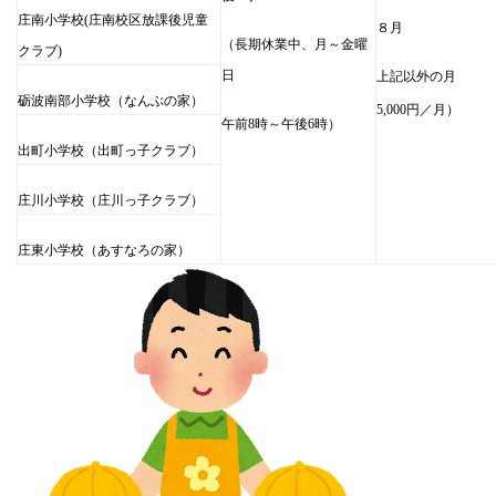
庄南小学校(庄南校区放課後児童
８月 10
（長期休業中、月～金曜
クラブ)
日
上記以外の月 4
砺波南部小学校（なんぶの家）
5,000円／月）
午前8時～午後6時）
出町小学校（出町っ子クラブ）
庄川小学校（庄川っ子クラブ）
庄東小学校（あすなろの家）