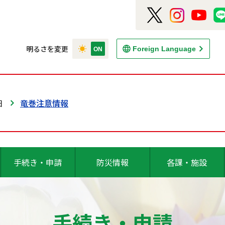
明るさを変更
Foreign Language
日
竜巻注意情報
手続き・申請
防災情報
各課・施設
手続き・申請