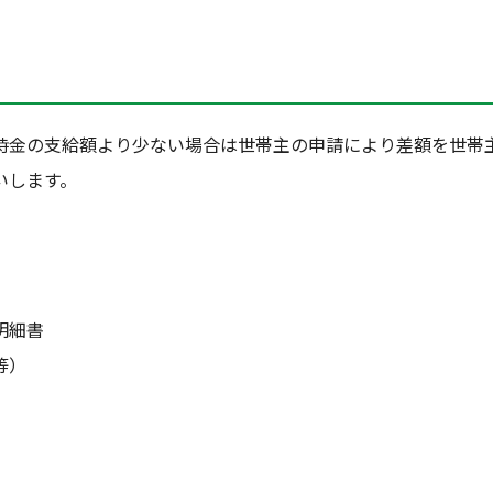
時金の支給額より少ない場合は世帯主の申請により差額を世帯
いします。
明細書
等）