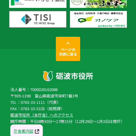
ページの
先頭に戻る
法人番号：7000020162086
〒939-1398 富山県砺波市栄町7番3号
TEL：0763-33-1111（代表）
FAX：0763-33-5325（総務課）
砺波市役所（本庁舎）へのアクセス
開庁時間：平日8時30分〜17時15分（12月29日〜1月3日は閉庁）
庁舎案内図