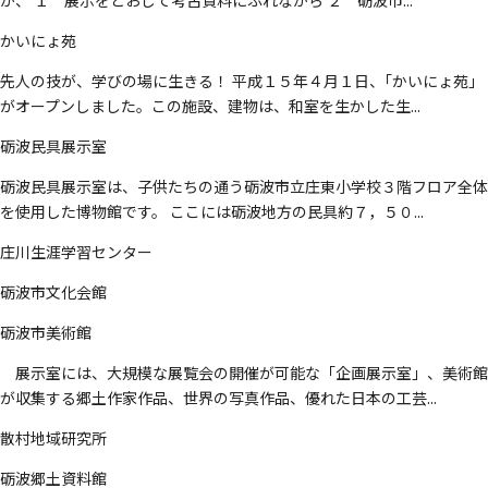
が、 １ 展示をとおして考古資料にふれながら ２ 砺波市...
かいにょ苑
先人の技が、学びの場に生きる！ 平成１５年４月１日、｢かいにょ苑｣
がオープンしました。この施設、建物は、和室を生かした生...
砺波民具展示室
砺波民具展示室は、子供たちの通う砺波市立庄東小学校３階フロア全体
を使用した博物館です。 ここには砺波地方の民具約７，５０...
庄川生涯学習センター
砺波市文化会館
砺波市美術館
展示室には、大規模な展覧会の開催が可能な「企画展示室」、美術館
が収集する郷土作家作品、世界の写真作品、優れた日本の工芸...
散村地域研究所
砺波郷土資料館