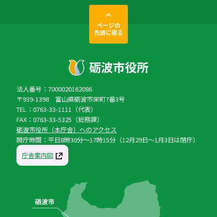
ページの
先頭に戻る
法人番号：7000020162086
〒939-1398 富山県砺波市栄町7番3号
TEL：0763-33-1111（代表）
FAX：0763-33-5325（総務課）
砺波市役所（本庁舎）へのアクセス
開庁時間：平日8時30分〜17時15分（12月29日〜1月3日は閉庁）
庁舎案内図