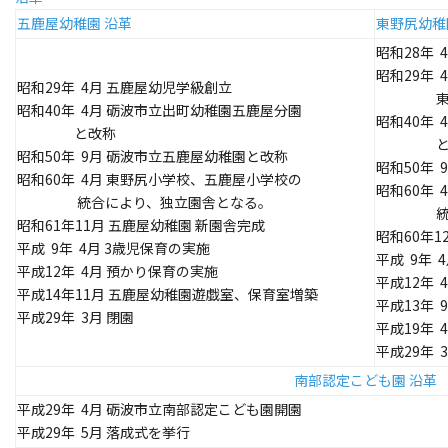
五鹿屋幼稚園 沿革
東野尻幼稚
昭和28年 
昭和29年
昭和29年 4月 五鹿屋幼児学級創立
東野尻
昭和40年 4月 砺波市立出町幼稚園五鹿屋分園
昭和40年
と改称
と改
昭和50年 9月 砺波市立五鹿屋幼稚園と改称
昭和50年
昭和60年 4月 東野尻小学校、五鹿屋小学校の
昭和60年
統合により、独立園舎となる。
統合に
昭和61年11月 五鹿屋幼稚園 新園舎完成
昭和60年1
平成 9年 4月 3歳児保育の実施
平成 9年 
平成12年 4月 預かり保育の実施
平成12年 
平成14年11月 五鹿屋幼稚園遊戯室、保育室増築
平成13年
平成29年 3月 閉園
平成19年
平成29年 
南部認定こども園 沿革
平成29年 4月 砺波市立南部認定こども園開園
平成29年 5月 落成式を挙行