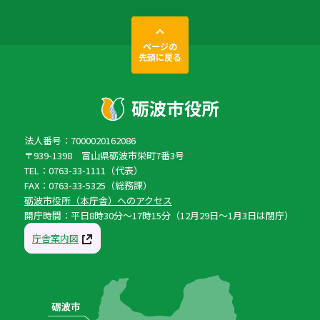
ページの
先頭に戻る
法人番号：7000020162086
〒939-1398 富山県砺波市栄町7番3号
TEL：0763-33-1111（代表）
FAX：0763-33-5325（総務課）
砺波市役所（本庁舎）へのアクセス
開庁時間：平日8時30分〜17時15分（12月29日〜1月3日は閉庁）
庁舎案内図