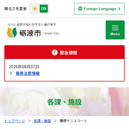
明るさを変更
Foreign Language
M
緊急情報
2026年08月07日
竜巻注意情報
各課・施設
トップページ
＞
各課・施設
＞
鷹栖テニスコート