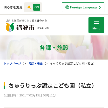
明るさを変更
Foreign Language
M
各課・施設
トップページ
＞
各課・施設
＞
ちゅうりっぷ認定こども園（私立）
ちゅうりっぷ認定こども園（私立）
公開日時：2021年02月15日 08時11分