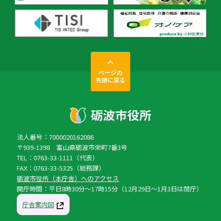
ページの
先頭に戻る
法人番号：7000020162086
〒939-1398 富山県砺波市栄町7番3号
TEL：0763-33-1111（代表）
FAX：0763-33-5325（総務課）
砺波市役所（本庁舎）へのアクセス
開庁時間：平日8時30分〜17時15分（12月29日〜1月3日は閉庁）
庁舎案内図