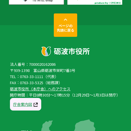
ページの
先頭に戻る
法人番号：7000020162086
〒939-1398 富山県砺波市栄町7番3号
TEL：0763-33-1111（代表）
FAX：0763-33-5325（総務課）
砺波市役所（本庁舎）へのアクセス
開庁時間：平日8時30分〜17時15分（12月29日〜1月3日は閉庁）
庁舎案内図