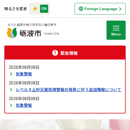
明るさを変更
Foreign Language
M
緊急情報
2026年08月08日
気象警報
2026年08月08日
レベル４土砂災害危険警報の発表に伴う追加情報について
2026年08月08日
気象警報