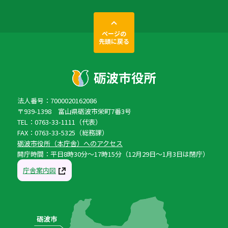
ページの
先頭に戻る
法人番号：7000020162086
〒939-1398 富山県砺波市栄町7番3号
TEL：0763-33-1111（代表）
FAX：0763-33-5325（総務課）
砺波市役所（本庁舎）へのアクセス
開庁時間：平日8時30分〜17時15分（12月29日〜1月3日は閉庁）
庁舎案内図