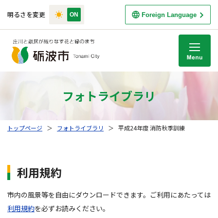
明るさを変更
Foreign Language
M
フォトライブラリ
トップページ
＞
フォトライブラリ
＞
平成24年度 消防秋季訓練
利用規約
市内の風景等を自由にダウンロードできます。ご利用にあたっては
利用規約
を必ずお読みください。