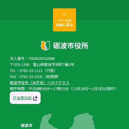
ページの
先頭に戻る
法人番号：7000020162086
〒939-1398 富山県砺波市栄町7番3号
TEL：0763-33-1111（代表）
FAX：0763-33-5325（総務課）
砺波市役所（本庁舎）へのアクセス
開庁時間：平日8時30分〜17時15分（12月29日〜1月3日は閉庁）
庁舎案内図