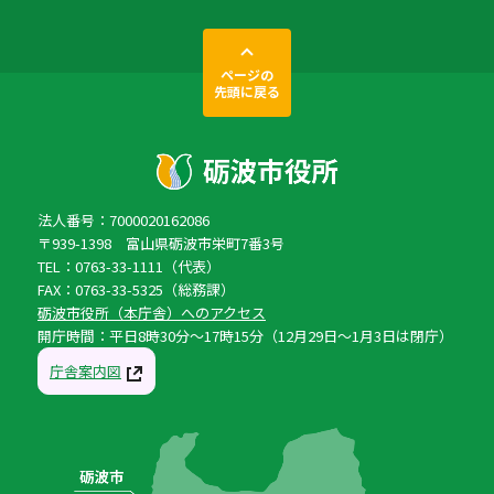
ページの
先頭に戻る
法人番号：7000020162086
〒939-1398 富山県砺波市栄町7番3号
TEL：0763-33-1111（代表）
FAX：0763-33-5325（総務課）
砺波市役所（本庁舎）へのアクセス
開庁時間：平日8時30分〜17時15分（12月29日〜1月3日は閉庁）
庁舎案内図