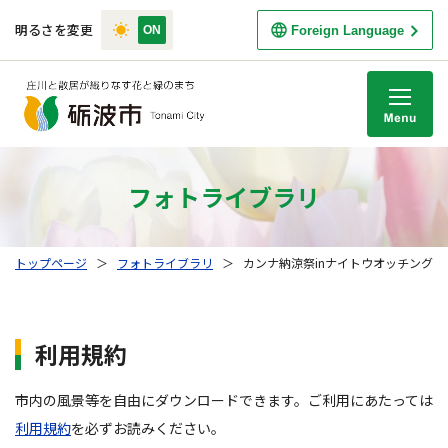
明るさを変更
Foreign Language
M
フォトライブラリ
トップページ
＞
フォトライブラリ
＞
カンナ納涼祭inナイトウオッチング H2
利用規約
市内の風景等を自由にダウンロードできます。ご利用にあたっては
利用規約
を必ずお読みください。