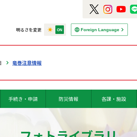
明るさを変更
Foreign Language
日
竜巻注意情報
手続き・申請
防災情報
各課・施設
フォトライブラリ