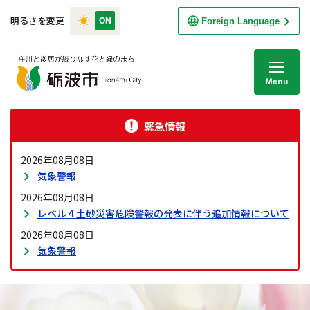
明るさを変更
Foreign Language
M
緊急情報
2026年08月08日
気象警報
2026年08月08日
レベル４土砂災害危険警報の発表に伴う追加情報について
2026年08月08日
気象警報