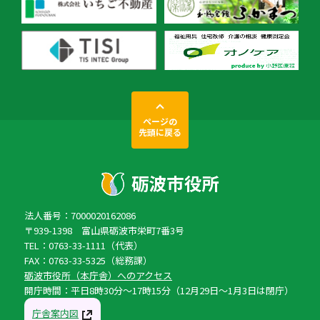
ページの
先頭に戻る
法人番号：7000020162086
〒939-1398 富山県砺波市栄町7番3号
TEL：0763-33-1111（代表）
FAX：0763-33-5325（総務課）
砺波市役所（本庁舎）へのアクセス
開庁時間：平日8時30分〜17時15分（12月29日〜1月3日は閉庁）
庁舎案内図