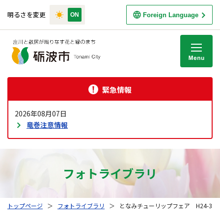
明るさを変更
Foreign Language
M
緊急情報
2026年08月07日
竜巻注意情報
フォトライブラリ
トップページ
＞
フォトライブラリ
＞
となみチューリップフェア H24-3.