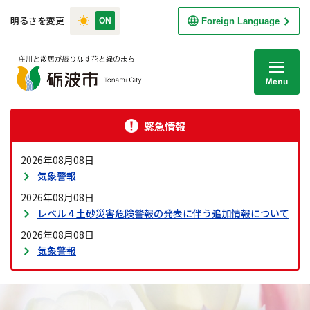
明るさを変更
Foreign Language
M
緊急情報
2026年08月08日
気象警報
2026年08月08日
レベル４土砂災害危険警報の発表に伴う追加情報について
2026年08月08日
気象警報