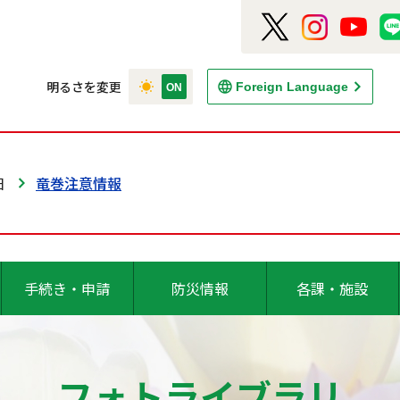
明るさを変更
Foreign Language
日
竜巻注意情報
手続き・申請
防災情報
各課・施設
フォトライブラリ