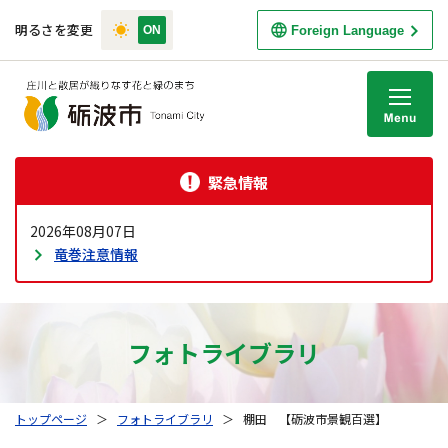
明るさを変更
Foreign Language
M
緊急情報
2026年08月07日
竜巻注意情報
フォトライブラリ
トップページ
＞
フォトライブラリ
＞
棚田 【砺波市景観百選】