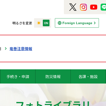
明るさを変更
Foreign Language
日
竜巻注意情報
手続き・申請
防災情報
各課・施設
フォトライブラリ