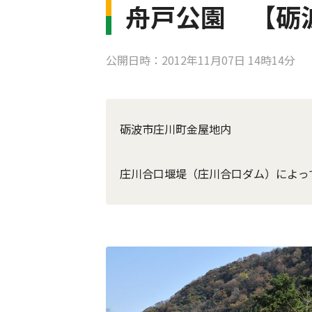
舟戸公園 【砺
公開日時：2012年11月07日 14時14分
砺波市庄川町金屋地内
庄川合口堰堤（庄川合口ダム）によっ