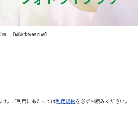
公園 【砺波市景観百選】
ます。ご利用にあたっては
利用規約
を必ずお読みください。