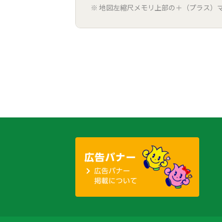
地図左縮尺メモリ上部の＋（プラス）