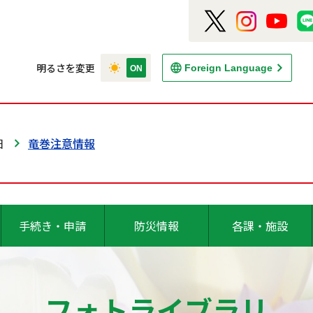
明るさを変更
Foreign Language
日
竜巻注意情報
手続き・申請
防災情報
各課・施設
フォトライブラリ