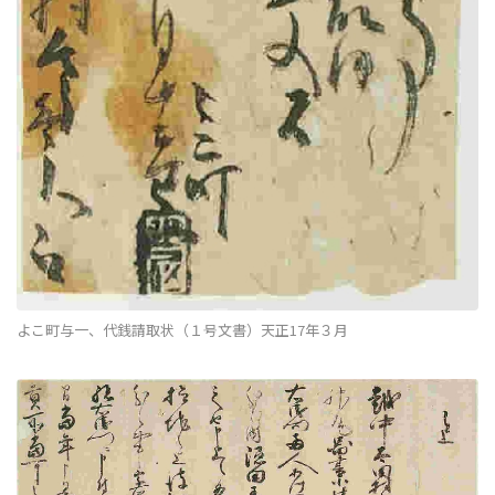
よこ町与一、代銭請取状（１号文書）天正17年３月