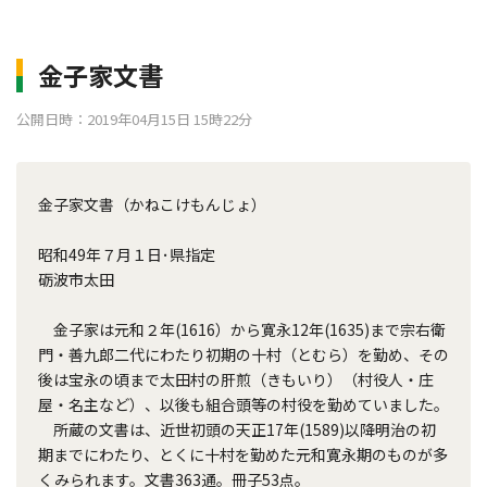
金子家文書
公開日時：2019年04月15日 15時22分
金子家文書（かねこけもんじょ）
昭和49年７月１日･県指定
砺波市太田
金子家は元和２年(1616）から寛永12年(1635)まで宗右衛
門・善九郎二代にわたり初期の十村（とむら）を勤め、その
後は宝永の頃まで太田村の肝煎（きもいり）（村役人・庄
屋・名主など）、以後も組合頭等の村役を勤めていました。
所蔵の文書は、近世初頭の天正17年(1589)以降明治の初
期までにわたり、とくに十村を勤めた元和寛永期のものが多
くみられます。文書363通。冊子53点。