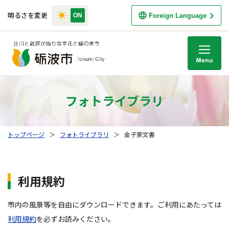
明るさを変更
Foreign Language
M
フォトライブラリ
トップページ
＞
フォトライブラリ
＞
金子家文書
利用規約
市内の風景等を自由にダウンロードできます。ご利用にあたっては
利用規約
を必ずお読みください。