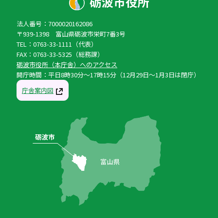
法人番号：7000020162086
〒939-1398 富山県砺波市栄町7番3号
TEL：0763-33-1111（代表）
FAX：0763-33-5325（総務課）
砺波市役所（本庁舎）へのアクセス
開庁時間：平日8時30分〜17時15分（12月29日〜1月3日は閉庁）
庁舎案内図