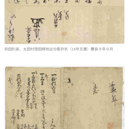
前田利長、太田村隠田検地出分裁許状（16号文書）慶長９年８月