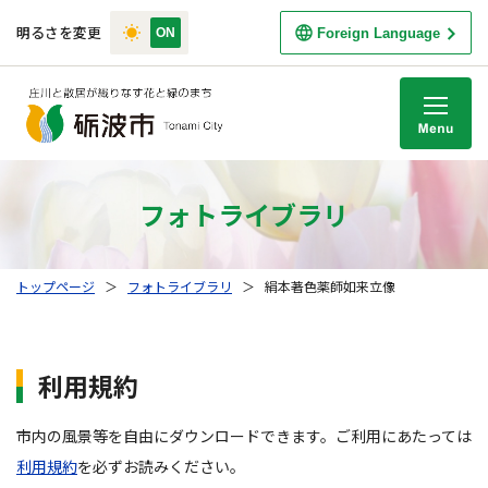
明るさを変更
Foreign Language
M
フォトライブラリ
トップページ
＞
フォトライブラリ
＞
絹本著色薬師如来立像
利用規約
市内の風景等を自由にダウンロードできます。ご利用にあたっては
利用規約
を必ずお読みください。