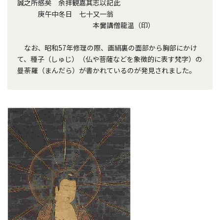
誠之所感矣 余拝観嘉其志以記此
庚午中冬日 七十又一翁
本黌講僧龍温（印）
なお、昭和57年修理の際、画絹裏の面部から胸部にかけ
て、種子（しゅじ）（仏や菩薩などを象徴的に表す梵字）の
曼荼羅（まんだら）が書かれているのが発見されました。