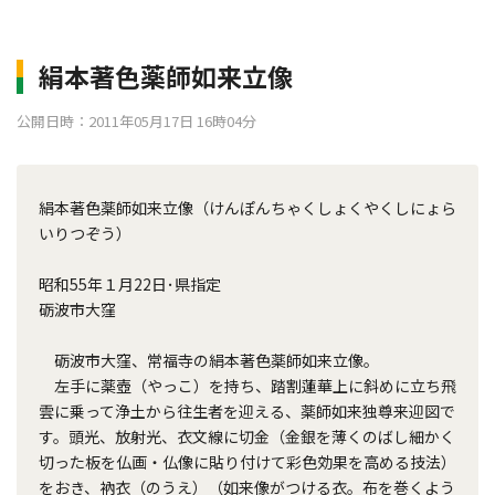
絹本著色薬師如来立像
公開日時：2011年05月17日 16時04分
絹本著色薬師如来立像（けんぽんちゃくしょくやくしにょら
いりつぞう）
昭和55年１月22日･県指定
砺波市大窪
砺波市大窪、常福寺の絹本著色薬師如来立像。
左手に薬壺（やっこ）を持ち、踏割蓮華上に斜めに立ち飛
雲に乗って浄土から往生者を迎える、薬師如来独尊来迎図で
す。頭光、放射光、衣文線に切金（金銀を薄くのばし細かく
切った板を仏画・仏像に貼り付けて彩色効果を高める技法）
をおき、衲衣（のうえ）（如来像がつける衣。布を巻くよう