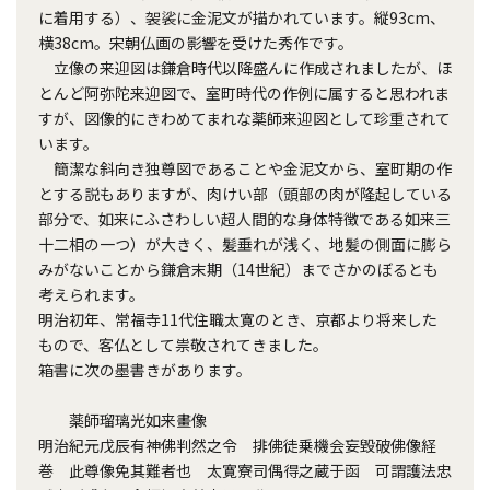
に着用する）、袈裟に金泥文が描かれています。縦93cm、
横38cm。宋朝仏画の影響を受けた秀作です。
立像の来迎図は鎌倉時代以降盛んに作成されましたが、ほ
とんど阿弥陀来迎図で、室町時代の作例に属すると思われま
すが、図像的にきわめてまれな薬師来迎図として珍重されて
います。
簡潔な斜向き独尊図であることや金泥文から、室町期の作
とする説もありますが、肉けい部（頭部の肉が隆起している
部分で、如来にふさわしい超人間的な身体特徴である如来三
十二相の一つ）が大きく、髪垂れが浅く、地髪の側面に膨ら
みがないことから鎌倉末期（14世紀）までさかのぼるとも
考えられます。
明治初年、常福寺11代住職太寛のとき、京都より将来した
もので、客仏として祟敬されてきました。
箱書に次の墨書きがあります。
薬師瑠璃光如来畫像
明治紀元戊辰有神佛判然之令 排佛徒乗機会妄毀破佛像経
巻 此尊像免其難者也 太寛寮司偶得之蔵于函 可謂護法忠