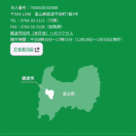
法人番号：7000020162086
〒939-1398 富山県砺波市栄町7番3号
TEL：0763-33-1111（代表）
FAX：0763-33-5325（総務課）
砺波市役所（本庁舎）へのアクセス
開庁時間：平日8時30分〜17時15分（12月29日〜1月3日は閉庁）
庁舎案内図