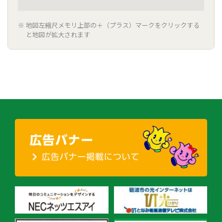
地図左縮尺メモリ上部の＋（プラス）マークをクリックする
と地図が拡大されます