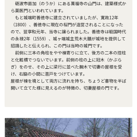
砺波市苗加（のうか）にある萬福寺の山門は、建築様式か
ら薬医門といわれています。
もと城端町善徳寺に建立されていましたが、寛政12年
（1800）、善徳寺に現在の桜門が造営されることになった
ので、翌享和元年、当寺に譲られました。善徳寺は戦国時代
の永禄2年（1559）、城ヶ端城主荒木大膳が城地を提供して
招請したと伝えられ、この門は当時の城門です。
前側に三本の角柱をやや棟寄りに立て、後方の二本の控柱
と化粧樌でつないでいます。前側の柱の上に冠木（かぶら
ぎ）をのせ、その上に梁行に並べた腕木で切妻の屋根を受
け、右脇の小間に潜戸をつけています。
屋根が棟を境として両方に流れを持ち、ちょうど書物を半ば
開いて立てた様に見えるのが特徴の、切妻屋根の門です。