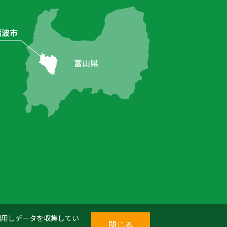
を利用しデータを収集してい
閉じる