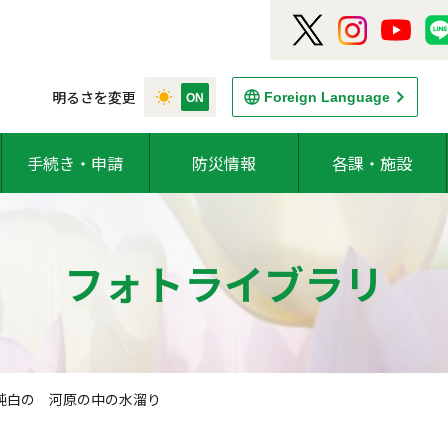
明るさを変更
Foreign Language
手続き・申請
防災情報
各課・施設
フォトライブラリ
) 純白の 河原の中の水溜り