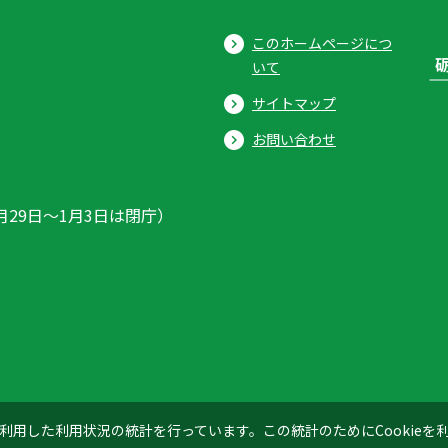
このホームページにつ
いて
サイトマップ
お問い合わせ
月29日〜1月3日は閉庁）
ics」を利用した利用状況の統計を行っています。この統計のためにCookie
© 2026 Tonami City