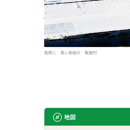
雪原に 黒い影絵の 散居村
地図