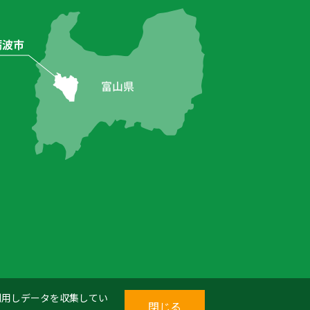
を利用しデータを収集してい
閉じる