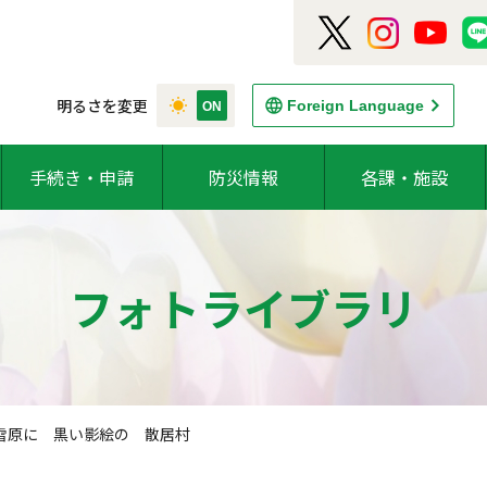
明るさを変更
Foreign Language
手続き・申請
防災情報
各課・施設
フォトライブラリ
) 雪原に 黒い影絵の 散居村