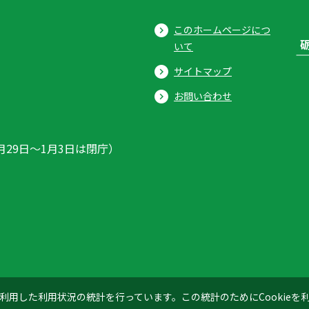
このホームページにつ
いて
サイトマップ
お問い合わせ
月29日〜1月3日は閉庁）
ics」を利用した利用状況の統計を行っています。この統計のためにCookie
© 2026 Tonami City