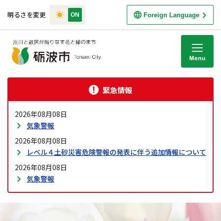
明るさを変更
Foreign Language
M
緊急情報
2026年08月08日
気象警報
2026年08月08日
レベル４土砂災害危険警報の発表に伴う追加情報について
2026年08月08日
気象警報