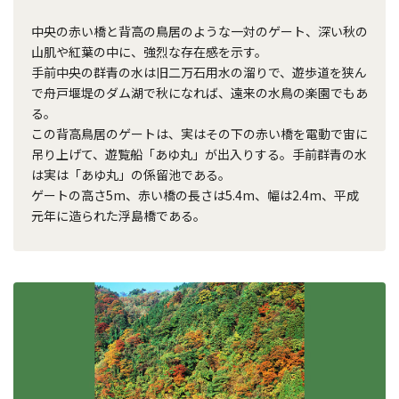
中央の赤い橋と背高の鳥居のような一対のゲート、深い秋の
山肌や紅葉の中に、強烈な存在感を示す。
手前中央の群青の水は旧二万石用水の溜りで、遊歩道を狭ん
で舟戸堰堤のダム湖で秋になれば、遠来の水鳥の楽園でもあ
る。
この背高鳥居のゲートは、実はその下の赤い橋を電動で宙に
吊り上げて、遊覧船「あゆ丸」が出入りする。手前群青の水
は実は「あゆ丸」の係留池である。
ゲートの高さ5m、赤い橋の長さは5.4m、幅は2.4m、平成
元年に造られた浮島橋である。