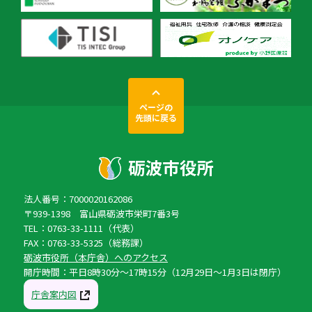
ページの
先頭に戻る
法人番号：7000020162086
〒939-1398 富山県砺波市栄町7番3号
TEL：0763-33-1111（代表）
FAX：0763-33-5325（総務課）
砺波市役所（本庁舎）へのアクセス
開庁時間：平日8時30分〜17時15分（12月29日〜1月3日は閉庁）
庁舎案内図